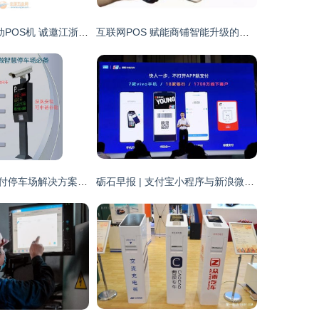
盒子支付602移动POS机 诚邀江浙沪地区合作伙伴，共赢网络支付新未来
互联网POS 赋能商铺智能升级的数字化支付利器
无人值守无感支付停车场解决方案 移动支付设备赋能智慧出行
砺石早报 | 支付宝小程序与新浪微博实现互通；OPPO发布65W超级闪充技术；网络支付设备市场迎新变革