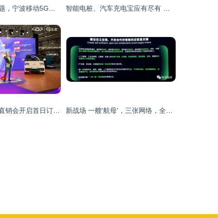
信息化春风解难题，宁波移动5G数益轻工厂助力中小企业焕发生产活力
智能电桩、汽车充电宝应有尽有 上海充电设备展上演大咖秀，移动支付设备引领未来
奇瑞新能源工厂直销会开启首日订单近7000辆，移动支付设备助力便捷购车
新战场 一艘'航母'，三张网络，全球前四——菜鸟'复制'菜鸟 移动支付设备